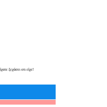
ατε ξεχάσει οτι είχε!
CALL FOR YACHT'S
SPESIAL OFFERS
Unleaded Crystal
1.829
Diesel Crystal
1.609
Diesel
1.529