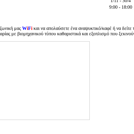
1/11 - 30/4
9:00 - 18:00
υζωνική μας
W
i
F
i
και να απολαύσετε ένα αναψυκτικό/καφέ ή να δείτε
αρίας με βιομηχανικού τύπου καθαριστικά και εξοπλισμό που ξεκινού