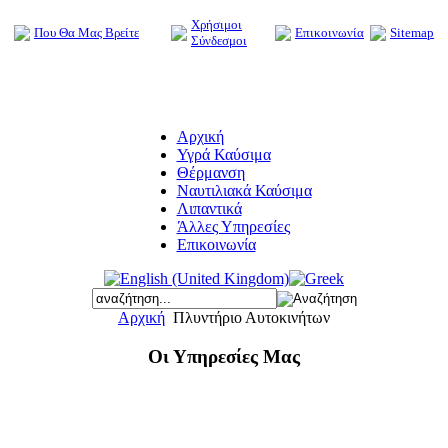
Χρήσιμοι
Που Θα Μας Βρείτε
Επικοινωνία
Sitemap
Σύνδεσμοι
Αρχική
Υγρά Καύσιμα
Θέρμανση
Ναυτιλιακά Καύσιμα
Λιπαντικά
Άλλες Υπηρεσίες
Επικοινωνία
Αρχική
Πλυντήριο Αυτοκινήτων
Οι Υπηρεσίες Μας