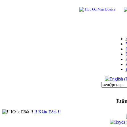
Που Θα Μας Βρείτε
Ειδι
!! Κλίκ Εδώ !!