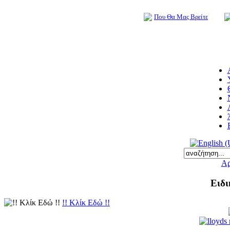
Που Θα Μας Βρείτε
Αρ
Ειδι
!! Κλίκ Εδώ !!