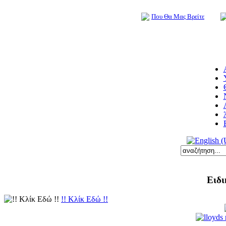
Που Θα Μας Βρείτε
Ειδι
!! Κλίκ Εδώ !!